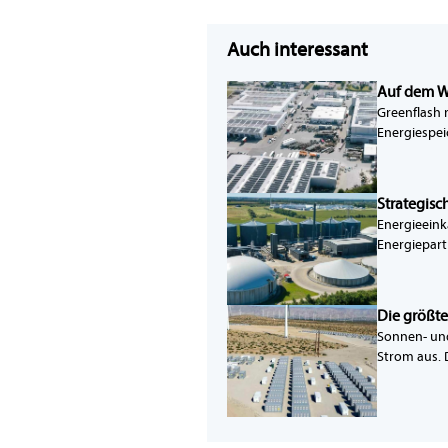
Auch interessant
Auf dem W
Greenflash 
Energiespei
Strategisc
Energieeink
Energiepart
Die größte
Sonnen- und
Strom aus. 