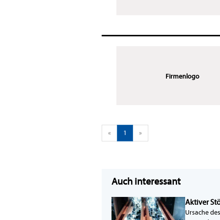
Firmenlogo
«
1
»
Auch interessant
Aktiver St
Ursache des 