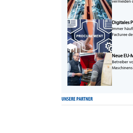
vermeiden 
Digitales
Immer häufi
Facturee de
Neue EU-M
Betreiber v
Maschinensic
UNSERE PARTNER