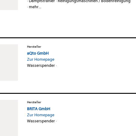
·
Dampfstrahler
·
Reinigungsmaschinen / Bodenreinigung
·
mehr...
Hersteller
aQto GmbH
Zur Homepage
Wasserspender
·
Hersteller
BRITA GmbH
Zur Homepage
Wasserspender
·