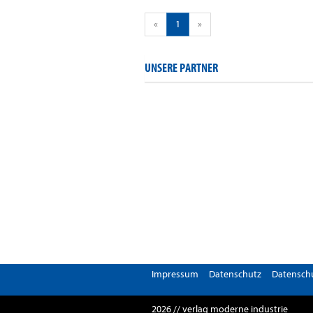
«
1
»
UNSERE PARTNER
Impressum
Datenschutz
Datenschu
2026 // verlag moderne industrie