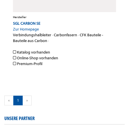
Hersteller
SGL CARBON SE
Zur Homepage
Verbindungshalbleiter
·
Carbonfasern
·
CFK Bauteile -
Bauteile aus Carbon
·
Katalog vorhanden
Online-Shop vorhanden
Premium-Profil
«
1
»
UNSERE PARTNER