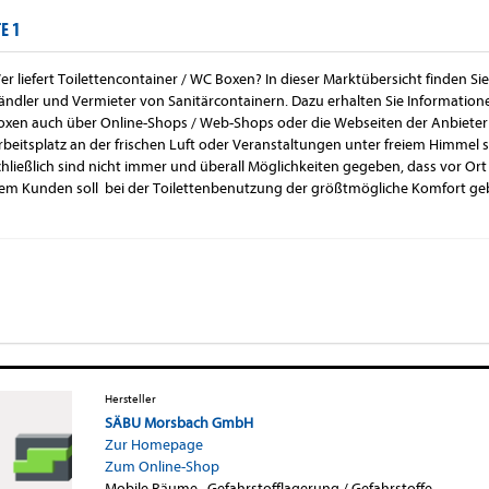
TE 1
er liefert Toilettencontainer / WC Boxen? In dieser Marktübersicht finden Sie
ändler und Vermieter von Sanitärcontainern. Dazu erhalten Sie Informatione
oxen auch über Online-Shops / Web-Shops oder die Webseiten der Anbieter 
rbeitsplatz an der frischen Luft oder Veranstaltungen unter freiem Himmel s
chließlich sind nicht immer und überall Möglichkeiten gegeben, dass vor Ort
em Kunden soll bei der Toilettenbenutzung der größtmögliche Komfort ge
Hersteller
SÄBU Morsbach GmbH
Zur Homepage
Zum Online-Shop
Mobile Räume
·
Gefahrstofflagerung / Gefahrstoffe