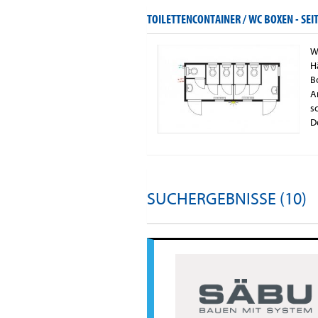
TOILETTENCONTAINER / WC BOXEN -
SEI
W
H
B
A
s
D
SUCHERGEBNISSE (10)