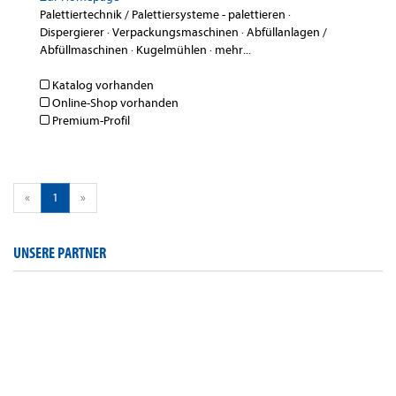
Palettiertechnik / Palettiersysteme - palettieren
·
Dispergierer
·
Verpackungsmaschinen
·
Abfüllanlagen /
Abfüllmaschinen
·
Kugelmühlen
·
mehr...
Katalog vorhanden
Online-Shop vorhanden
Premium-Profil
«
1
»
UNSERE PARTNER