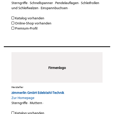
Sterngriffe
·
Schnellspanner
·
Pendelauflagen
·
Schleifrollen
und Schleifwalzen
·
Einspannbuchsen
·
Katalog vorhanden
Online-Shop vorhanden
Premium-Profil
Firmenlogo
Hersteller
zimmerlin GmbH Edelstahl-Technik
Zur Homepage
Sterngriffe
·
Muttern
·
Katalog vorhanden