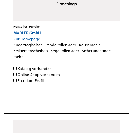
Firmenlogo
Hersteller , Händler
MÄDLER GmbH
Zur Homepage
Kugeltragbolzen
·
Pendelrollenlager
·
Keilriemen /
Keilriemenscheiben
·
Kegelrollenlager
·
Sicherungsringe
·
mehr...
Katalog vorhanden
Online-Shop vorhanden
Premium-Profil