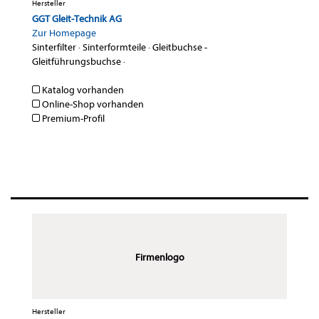
Hersteller
GGT Gleit-Technik AG
Zur Homepage
Sinterfilter
·
Sinterformteile
·
Gleitbuchse -
Gleitführungsbuchse
·
Katalog vorhanden
Online-Shop vorhanden
Premium-Profil
Firmenlogo
Hersteller