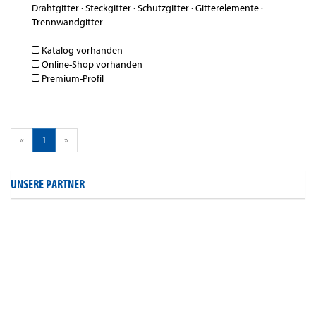
Drahtgitter
·
Steckgitter
·
Schutzgitter
·
Gitterelemente
·
Trennwandgitter
·
Katalog vorhanden
Online-Shop vorhanden
Premium-Profil
«
1
»
UNSERE PARTNER