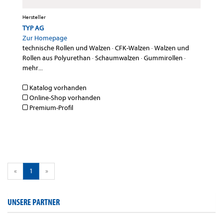
Hersteller
TYP AG
Zur Homepage
technische Rollen und Walzen
·
CFK-Walzen
·
Walzen und
Rollen aus Polyurethan
·
Schaumwalzen
·
Gummirollen
·
mehr...
Katalog vorhanden
Online-Shop vorhanden
Premium-Profil
«
1
»
UNSERE PARTNER