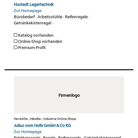
Hustedt Lagertechnik
Zur Homepage
Bürobedarf
·
Arbeitsstühle
·
Reifenregale
·
Getränkekistenregal
·
Katalog vorhanden
Online-Shop vorhanden
Premium-Profil
Firmenlogo
Hersteller , Händler , Industrie Online-Shops
Julius vom Hofe GmbH & Co KG
Zur Homepage
Palettenregale
·
Regale
·
Reifenregale
·
Getränkekistenregal
·