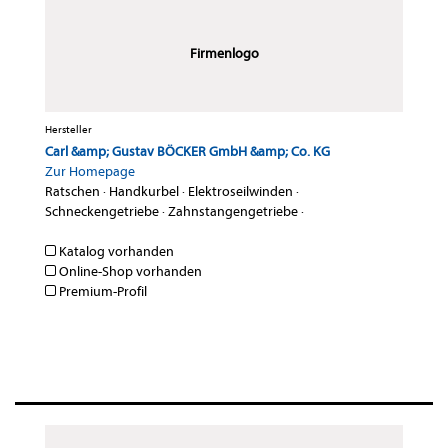
Firmenlogo
Hersteller
Carl &amp; Gustav BÖCKER GmbH &amp; Co. KG
Zur Homepage
Ratschen
·
Handkurbel
·
Elektroseilwinden
·
Schneckengetriebe
·
Zahnstangengetriebe
·
Katalog vorhanden
Online-Shop vorhanden
Premium-Profil