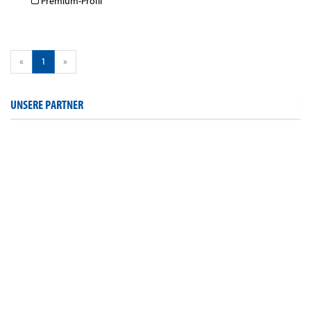
Premium-Profil
«
1
»
UNSERE PARTNER