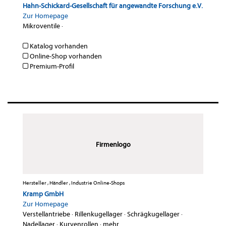
Hahn-Schickard-Gesellschaft für angewandte Forschung e.V.
Zur Homepage
Mikroventile
·
Katalog vorhanden
Online-Shop vorhanden
Premium-Profil
Firmenlogo
Hersteller , Händler , Industrie Online-Shops
Kramp GmbH
Zur Homepage
Verstellantriebe
·
Rillenkugellager
·
Schrägkugellager
·
Nadellager
·
Kurvenrollen
·
mehr...