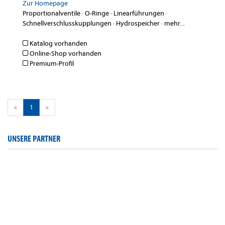
Zur Homepage
Proportionalventile
·
O-Ringe
·
Linearführungen
·
Schnellverschlusskupplungen
·
Hydrospeicher
·
mehr...
Katalog vorhanden
Online-Shop vorhanden
Premium-Profil
«
1
»
UNSERE PARTNER