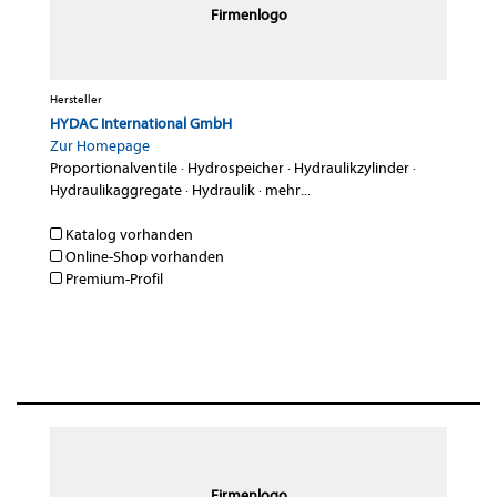
Firmenlogo
Hersteller
HYDAC International GmbH
Zur Homepage
Proportionalventile
·
Hydrospeicher
·
Hydraulikzylinder
·
Hydraulikaggregate
·
Hydraulik
·
mehr...
Katalog vorhanden
Online-Shop vorhanden
Premium-Profil
Firmenlogo