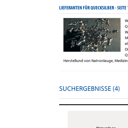
LIEFERANTEN FÜR QUECKSILBER -
SEITE 
W
Q
W
M
a
D
Q
Herstellund von Natronlauge, Medizin 
SUCHERGEBNISSE (4)