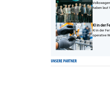
Volkswagen 
haben laut 
KI in der 
KI in der Fe
operative W
UNSERE PARTNER