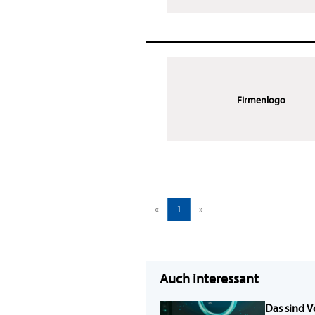
Firmenlogo
«
1
»
Auch interessant
Das sind V