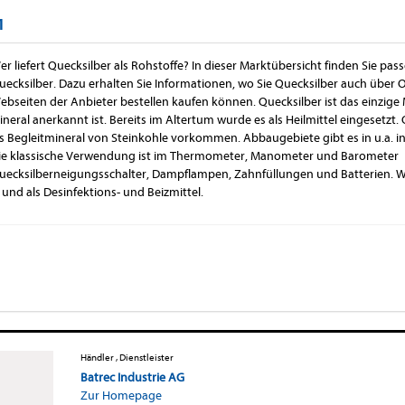
1
er liefert Quecksilber als Rohstoffe? In dieser Marktübersicht finden Sie p
uecksilber. Dazu erhalten Sie Informationen, wo Sie Quecksilber auch über
ebseiten der Anbieter bestellen kaufen können. Quecksilber ist das einzige Me
ineral anerkannt ist. Bereits im Altertum wurde es als Heilmittel eingesetzt.
ls Begleitmineral von Steinkohle vorkommen. Abbaugebiete gibt es in u.a. in
ie klassische Verwendung ist im Thermometer, Manometer und Barometer Be
uecksilberneigungsschalter, Dampflampen, Zahnfüllungen und Batterien.
und als Desinfektions- und Beizmittel.
Händler , Dienstleister
Batrec Industrie AG
Zur Homepage