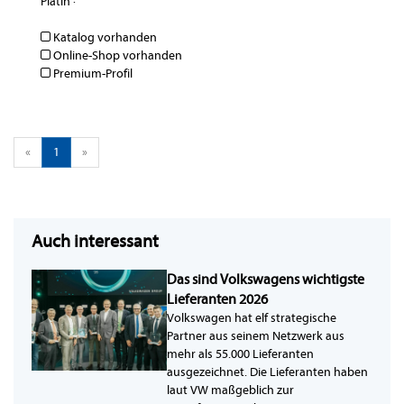
Platin
·
Katalog vorhanden
Online-Shop vorhanden
Premium-Profil
«
1
»
Auch interessant
Das sind Volkswagens wichtigste
Lieferanten 2026
Volkswagen hat elf strategische
Partner aus seinem Netzwerk aus
mehr als 55.000 Lieferanten
ausgezeichnet. Die Lieferanten haben
laut VW maßgeblich zur