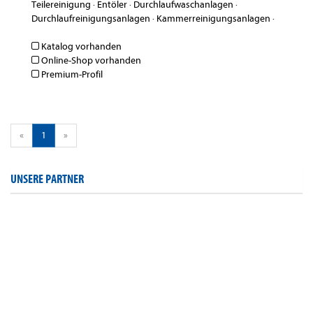
Teilereinigung
·
Entöler
·
Durchlaufwaschanlagen
·
Durchlaufreinigungsanlagen
·
Kammerreinigungsanlagen
·
Katalog vorhanden
Online-Shop vorhanden
Premium-Profil
«
1
»
UNSERE PARTNER