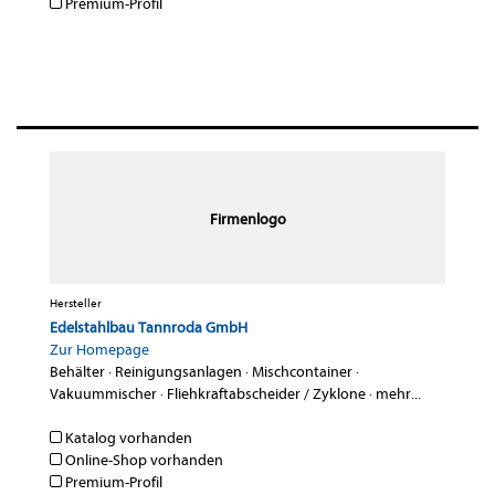
Premium-Profil
Firmenlogo
Hersteller
Edelstahlbau Tannroda GmbH
Zur Homepage
Behälter
·
Reinigungsanlagen
·
Mischcontainer
·
Vakuummischer
·
Fliehkraftabscheider / Zyklone
·
mehr...
Katalog vorhanden
Online-Shop vorhanden
Premium-Profil