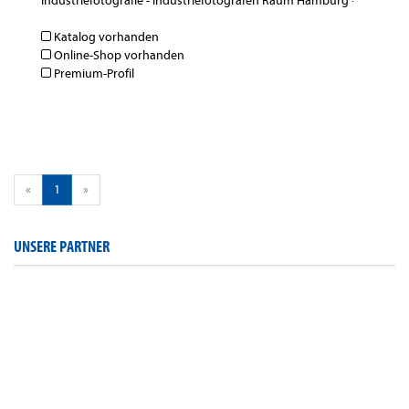
Industriefotografie - Industriefotografen Raum Hamburg
·
Katalog vorhanden
Online-Shop vorhanden
Premium-Profil
«
1
»
UNSERE PARTNER