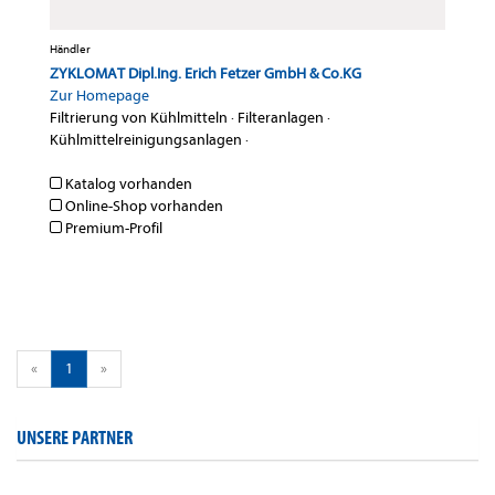
Händler
ZYKLOMAT Dipl.Ing. Erich Fetzer GmbH & Co.KG
Zur Homepage
Filtrierung von Kühlmitteln
·
Filteranlagen
·
Kühlmittelreinigungsanlagen
·
Katalog vorhanden
Online-Shop vorhanden
Premium-Profil
«
1
»
UNSERE PARTNER