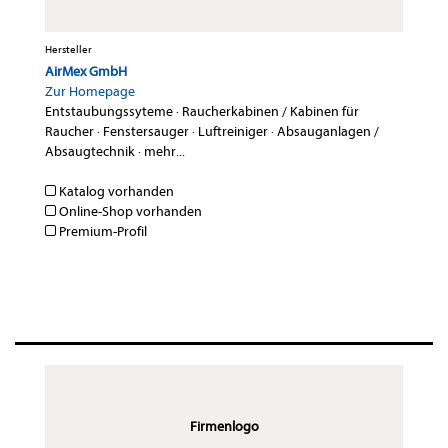
Hersteller
AirMex GmbH
Zur Homepage
Entstaubungssyteme
·
Raucherkabinen / Kabinen für
Raucher
·
Fenstersauger
·
Luftreiniger
·
Absauganlagen /
Absaugtechnik
·
mehr...
Katalog vorhanden
Online-Shop vorhanden
Premium-Profil
Firmenlogo