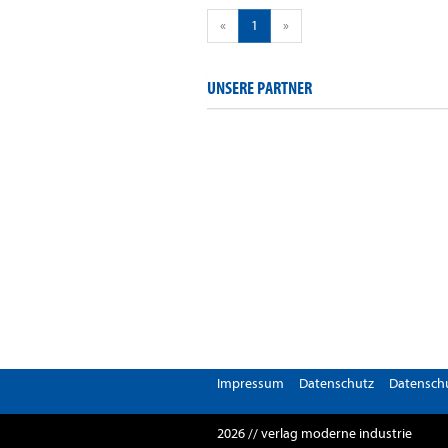
«
1
»
UNSERE PARTNER
Impressum
Datenschutz
Datenschu
2026 // verlag moderne industrie