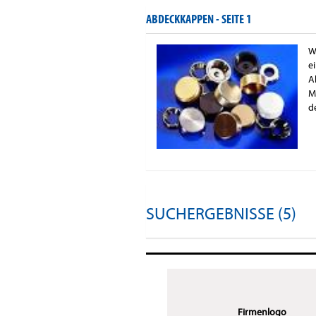
ABDECKKAPPEN -
SEITE 1
W
e
A
M
d
SUCHERGEBNISSE (5)
Firmenlogo