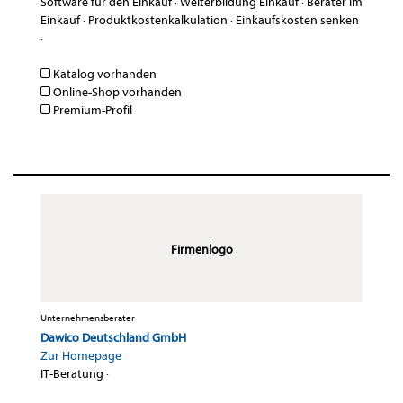
Software für den Einkauf
·
Weiterbildung Einkauf
·
Berater im
Einkauf
·
Produktkostenkalkulation
·
Einkaufskosten senken
·
Katalog vorhanden
Online-Shop vorhanden
Premium-Profil
Firmenlogo
Unternehmensberater
Dawico Deutschland GmbH
Zur Homepage
IT-Beratung
·