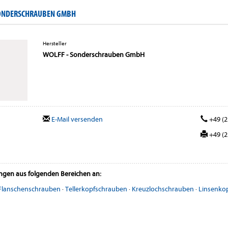
SONDERSCHRAUBEN GMBH
Hersteller
WOLFF - Sonderschrauben GmbH
E-Mail versenden
+49 (2
+49 (2
ungen aus folgenden Bereichen an:
Flanschenschrauben
·
Tellerkopfschrauben
·
Kreuzlochschrauben
·
Linsenko