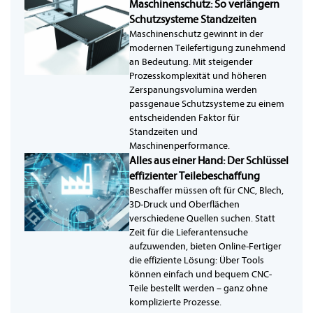
Maschinenschutz: So verlängern
Schutzsysteme Standzeiten
Maschinenschutz gewinnt in der
modernen Teilefertigung zunehmend
an Bedeutung. Mit steigender
Prozesskomplexität und höheren
Zerspanungsvolumina werden
passgenaue Schutzsysteme zu einem
entscheidenden Faktor für
Standzeiten und
Maschinenperformance.
Alles aus einer Hand: Der Schlüssel
effizienter Teilebeschaffung
Beschaffer müssen oft für CNC, Blech,
3D-Druck und Oberflächen
verschiedene Quellen suchen. Statt
Zeit für die Lieferantensuche
aufzuwenden, bieten Online-Fertiger
die effiziente Lösung: Über Tools
können einfach und bequem CNC-
Teile bestellt werden – ganz ohne
komplizierte Prozesse.