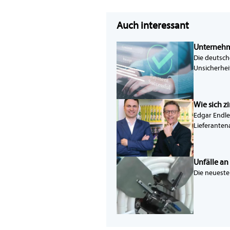
Auch interessant
Unternehm
Die deutsch
Unsicherhei
Wie sich z
Edgar Endle
Lieferanten
Unfälle a
Die neueste