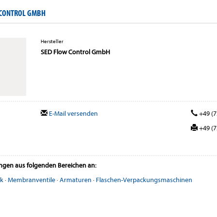
 CONTROL GMBH
Hersteller
SED Flow Control GmbH
E-Mail versenden
+49 (7
+49 (7
ungen aus folgenden Bereichen an:
ik
·
Membranventile
·
Armaturen
·
Flaschen-Verpackungsmaschinen