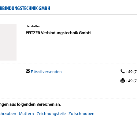
ERBINDUNGSTECHNIK GMBH
Hersteller
PFITZER Verbindungstechnik GmbH
E-Mail versenden
+49 (7
+49 (7
ungen aus folgenden Bereichen an:
chrauben
·
Muttern
·
Zeichnungsteile
·
Zollschrauben