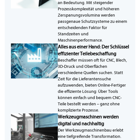
an Bedeutung. Mit steigender
Prozesskomplexität und höheren
Zerspanungsvolumina werden
passgenaue Schutzsysteme zu einem
entscheidenden Faktor für
Standzeiten und
Maschinenperformance.
Alles aus einer Hand: Der Schlüssel
effizienter Teilebeschaffung
Beschaffer müssen oft für CNC, Blech,
3D-Druck und Oberflächen
verschiedene Quellen suchen. Statt
Zeit für die Lieferantensuche
aufzuwenden, bieten Online-Fertiger
die effiziente Lösung: Über Tools
können einfach und bequem CNC-
Teile bestellt werden – ganz ohne
komplizierte Prozesse.
Werkzeugmaschinen werden
digital und nachhaltig
Der Werkzeugmaschinenbau erlebt
eine tiefgreifende Transformation.