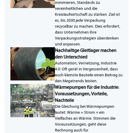
minimieren, Standards zu
vereinheitlichen und die
Kreislaufwirtschaft zu stärken. Ziel ist
es, bis 2030 jede Verpackung
recycelbar zu machen. Dies erfordert,
dass Unternehmen ihre
Verpackungsstrategien überdenken
und anpassen.
Nachhaltige Gleitlager machen
den Unterschied
Automation, Vernetzung, Industrie
4.0: Oft gerät in Vergessenheit, dass
auch kleinste Bauteile einen Beitrag zu
den Megatrends leisten.
Wärmepumpen für die Industrie:
Voraussetzungen, Vorteile,
Nachteile
Die Gleichung bei Wärmepumpen
lautet: Wärme + Strom = ein
Vielfaches an Wärme. Stimmen die
Voraussetzungen, geht diese
Rechnung auch für