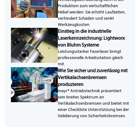
Produktion zum wirtschaftlichen
Hebel werden: Sie erhöht Laufzeiten,
verhindert Schäden und senkt
Werkzeugkosten.
Einstieg in die industrielle
Laserkennzeichnung: Lightworx
von Bluhm Systeme
Leistungsstarker Faserlaser bringt
professionelle Arbeitsstation gleich
mit.
Wie Sie sicher und zuverlässig mit
Vertikalachsenbremsen
produzieren
mayr® Antriebstechnik präsentiert
sein breites Spektrum an
Vertikalachsenbremsen und bietet mit
einer Checkliste Unterstützung bei der
Validierung von Sicherheitsbremsen.