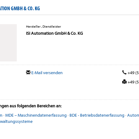
TION GMBH & CO. KG
Hersteller , Dienstleister
ISI Automation GmbH & Co. KG
E-Mail versenden
+49 (5
+49 (5
ungen aus folgenden Bereichen an:
em
·
MDE – Maschinendatenerfassung
·
BDE - Betriebsdatenerfassung
·
Autom
rwaltungssysteme