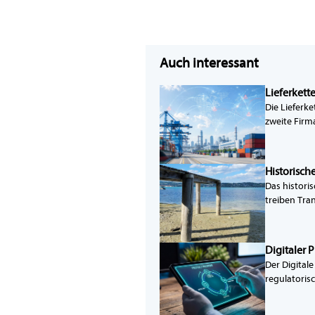
Auch interessant
Lieferkett
Die Lieferk
zweite Firm
Historisch
Das histori
treiben Tra
Digitaler 
Der Digital
regulatoris