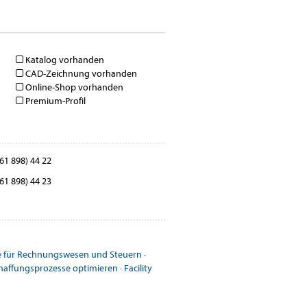
Katalog vorhanden
CAD-Zeichnung vorhanden
Online-Shop vorhanden
Premium-Profil
61 898) 44 22
61 898) 44 23
 für Rechnungswesen und Steuern
·
haffungsprozesse optimieren
·
Facility