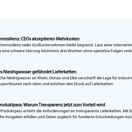
enresilienz: CEOs akzeptieren Mehrkosten
ettenresilienz vieler Großunternehmen bleibt begrenzt. Laut einer internat
a eine schwere Störung höchstens drei Wochen ohne operative Folgen verkr
es Niedrigwasser gefährdet Lieferketten
sche Niedrigwasser an Rhein, Donau und Elbe verschärft die Lage für Industr
nsportkosten nach oben und erhöhen den Druck auf Lieferketten.
Produktpass: Warum Transparenz jetzt zum Vorteil wird
e Produktpass erhöht die Anforderungen an transparente Lieferketten. Mit
che Vorgaben erfüllen und Daten zugleich für fundierte Entscheidungen nut