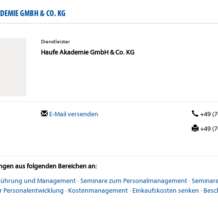
DEMIE GMBH & CO. KG
Dienstleister
Haufe Akademie GmbH & Co. KG
E-Mail versenden
+49 (7
+49 (7
ungen aus folgenden Bereichen an:
 Führung und Management
·
Seminare zum Personalmanagement
·
Seminare
r Personalentwicklung
·
Kostenmanagement
·
Einkaufskosten senken
·
Besc