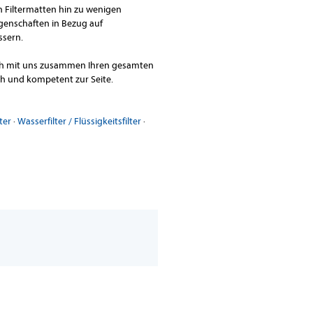
Filtermatten hin zu wenigen
genschaften in Bezug auf
ssern.
sich mit uns zusammen Ihren gesamten
ch und kompetent zur Seite.
ter
·
Wasserfilter / Flüssigkeitsfilter
·