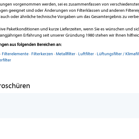
ngen vorgenommen werden, sei es zusammenfassen von verschiedensten 
ngen geeignet sind oder Änderungen von Filterklassen und anderen Filterei
rauch oder ähnliche technische Vorgaben um das Gesamtergebnis zu verbe
tive Paketkonditionen und kurze Lieferzeiten, wenn Sie es wünschen und 
langjährigen Erfahrung seit unserer Gründung 1980 stehen wir Ihnen hilfrei
ungen aus folgenden Bereichen an:
·
Filterelemente
·
Filterkerzen
·
Metallfilter
·
Luftfilter
·
Lüftungsfilter / Klimafil
rfilter
roschüren