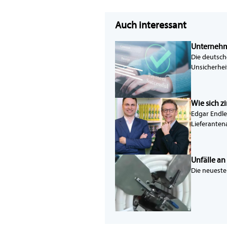
Auch interessant
Unternehm
Die deutsch
Unsicherhei
Wie sich z
Edgar Endle
Lieferanten
Unfälle a
Die neueste