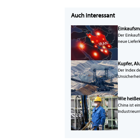
Auch interessant
Einkaufsma
Der Einkauf
neue Liefer
Kupfer, Al
Der Index de
Unsicherhei
Wie heiße
China ist e
Industrieun